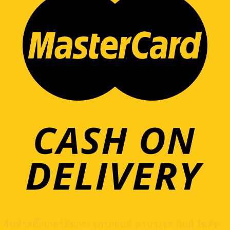
รับทำสติ๊กเกอร์ติดกระจกรถยนต์ ครบวงจร พิมพ์ ไดคัท