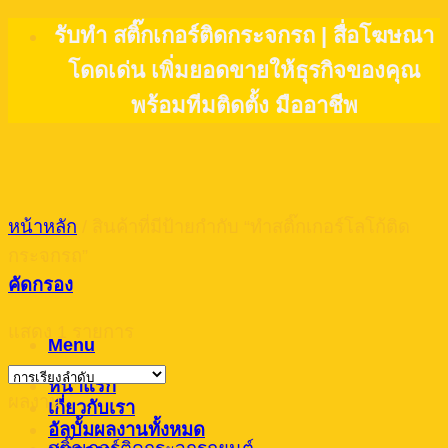
Skip
รับทำ สติ๊กเกอร์ติดกระจกรถ | สื่อโฆษณา
to
โดดเด่น เพิ่มยอดขายให้ธุรกิจของคุณ
content
พร้อมทีมติดตั้ง มืออาชีพ
หน้าหลัก
/
สินค้าที่มีป้ายกำกับ “ทำสติ๊กเกอร์โลโก้ติด
กระจกรถ”
คัดกรอง
แสดง 1 รายการ
Menu
หน้าแรก
ผลงาน
เกี่ยวกับเรา
อัลบั้มผลงานทั้งหมด