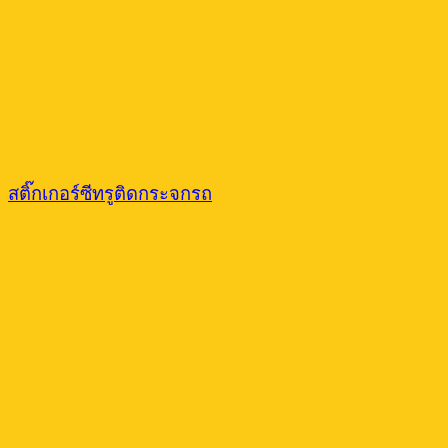
สติ๊กเกอร์ซีทรูติดกระจกรถ