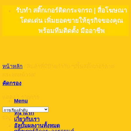
Skip
รับทำ สติ๊กเกอร์ติดกระจกรถ | สื่อโฆษณา
to
โดดเด่น เพิ่มยอดขายให้ธุรกิจของคุณ
content
พร้อมทีมติดตั้ง มืออาชีพ
หน้าหลัก
/
สินค้าที่มีป้ายกำกับ “ปริ้นสติ๊กเกอร์คาด
กระจกหน้ารถ”
คัดกรอง
แสดง 1 รายการ
Menu
หน้าแรก
ผลงาน
เกี่ยวกับเรา
อัลบั้มผลงานทั้งหมด