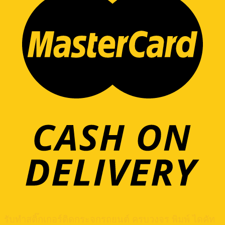
รับทำสติ๊กเกอร์ติดกระจกรถยนต์ ครบวงจร พิมพ์ ไดคัท