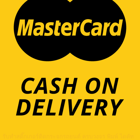
รับทำสติ๊กเกอร์ติดกระจกรถยนต์ ครบวงจร พิมพ์ ไดคัท