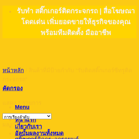
Skip
รับทำ สติ๊กเกอร์ติดกระจกรถ | สื่อโฆษณา
to
โดดเด่น เพิ่มยอดขายให้ธุรกิจของคุณ
content
พร้อมทีมติดตั้ง มืออาชีพ
หน้าหลัก
/
สินค้าที่มีป้ายกำกับ “รับติดสติ๊กเกอร์ซีทรูติด
กระจกรถ”
คัดกรอง
แสดง 1 รายการ
Menu
หน้าแรก
ผลงาน
เกี่ยวกับเรา
อัลบั้มผลงานทั้งหมด