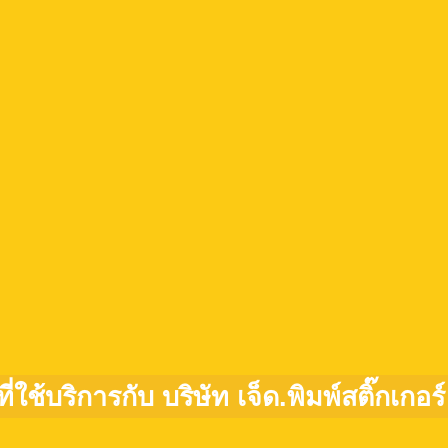
ที่ใช้บริการกับ บริษัท เจ็ด.พิมพ์สติ๊กเกอร