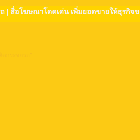
รถ | สื่อโฆษณาโดดเด่น เพิ่มยอดขายให้ธุรกิจขอ
ก้ติดกระจกรถ”