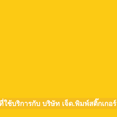
ที่ใช้บริการกับ บริษัท เจ็ด.พิมพ์สติ๊กเกอร