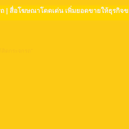
รถ | สื่อโฆษณาโดดเด่น เพิ่มยอดขายให้ธุรกิจขอ
โก้ติดกระจกรถ”