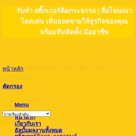
Skip
รับทำ สติ๊กเกอร์ติดกระจกรถ | สื่อโฆษณา
to
โดดเด่น เพิ่มยอดขายให้ธุรกิจของคุณ
content
พร้อมทีมติดตั้ง มืออาชีพ
หน้าหลัก
/
สินค้าที่มีป้ายกำกับ “สติ๊กเกอร์ติดกระจกรถ
3M พิมพ์ลาย”
คัดกรอง
แสดง 1 รายการ
Menu
หน้าแรก
ผลงาน
เกี่ยวกับเรา
อัลบั้มผลงานทั้งหมด