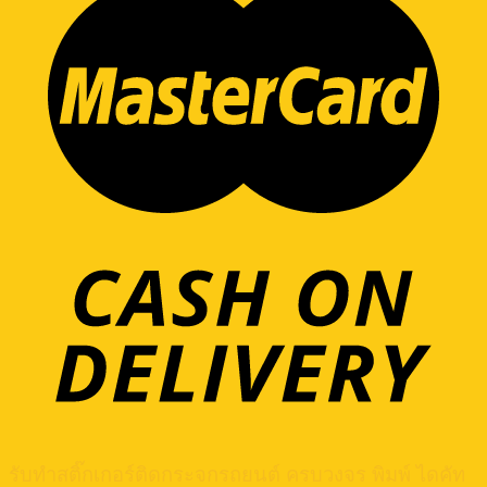
รับทำสติ๊กเกอร์ติดกระจกรถยนต์ ครบวงจร พิมพ์ ไดคัท