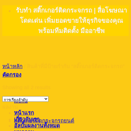
Skip
รับทำ สติ๊กเกอร์ติดกระจกรถ | สื่อโฆษณา
to
โดดเด่น เพิ่มยอดขายให้ธุรกิจของคุณ
content
พร้อมทีมติดตั้ง มืออาชีพ
หน้าหลัก
/
สินค้าที่มีป้ายกำกับ “สติ๊กเกอร์ติดกระจกรถ”
คัดกรอง
Showing all 2 results
Menu
ผลงาน
หน้าแรก
เกี่ยวกับเรา
สติ๊กเกอร์ติดกระจกรถยนต์
อัลบั้มผลงานทั้งหมด