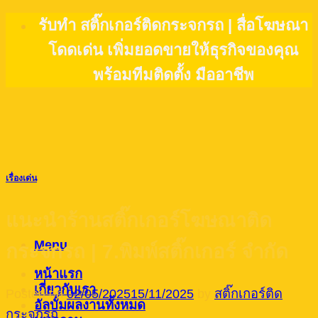
Skip
รับทำ สติ๊กเกอร์ติดกระจกรถ | สื่อโฆษณา
to
โดดเด่น เพิ่มยอดขายให้ธุรกิจของคุณ
content
พร้อมทีมติดตั้ง มืออาชีพ
เรื่องเด่น
แนะนำร้านสติ๊กเกอร์โฆษณาติด
Menu
กระจกรถ | 7.พิมพ์สติ๊กเกอร์ จำกัด
หน้าแรก
เกี่ยวกับเรา
Posted on
02/05/2025
15/11/2025
by
สติ๊กเกอร์ติด
อัลบั้มผลงานทั้งหมด
กระจกรถ