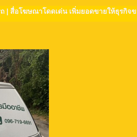
รถ | สื่อโฆษณาโดดเด่น เพิ่มยอดขายให้ธุรกิจขอ