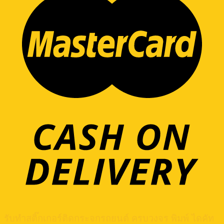
รับทำสติ๊กเกอร์ติดกระจกรถยนต์ ครบวงจร พิมพ์ ไดคัท