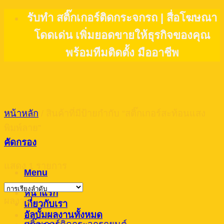
Skip
รับทำ สติ๊กเกอร์ติดกระจกรถ | สื่อโฆษณา
to
โดดเด่น เพิ่มยอดขายให้ธุรกิจของคุณ
content
พร้อมทีมติดตั้ง มืออาชีพ
หน้าหลัก
/
สินค้าที่มีป้ายกำกับ “สติ๊กเกอร์สะท้อนแสง
พิมพ์ลาย”
คัดกรอง
แสดง 1 รายการ
Menu
หน้าแรก
ผลงาน
เกี่ยวกับเรา
อัลบั้มผลงานทั้งหมด