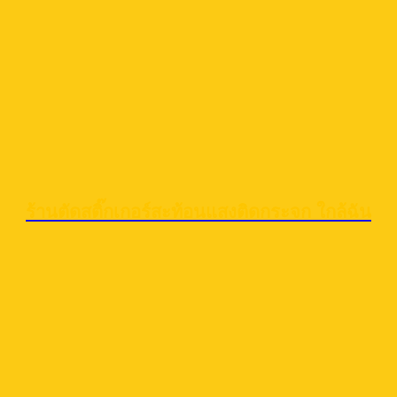
ร้านตัดสติ๊กเกอร์สะท้อนแสงติดกระจก ใกล้ฉัน