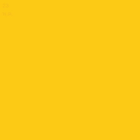
23
พ.ค.